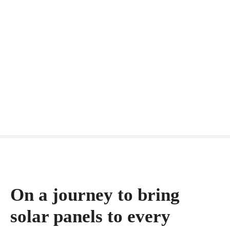
S
k
i
p
t
o
c
o
n
t
e
n
t
On a journey to bring
solar panels to every