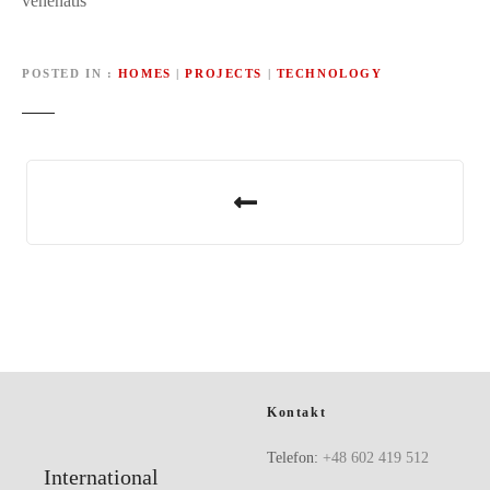
venenatis
POSTED IN
HOMES
|
PROJECTS
|
TECHNOLOGY
B
e
i
t
r
a
Kontakt
g
Telefon:
+48 602 419 512
International
s